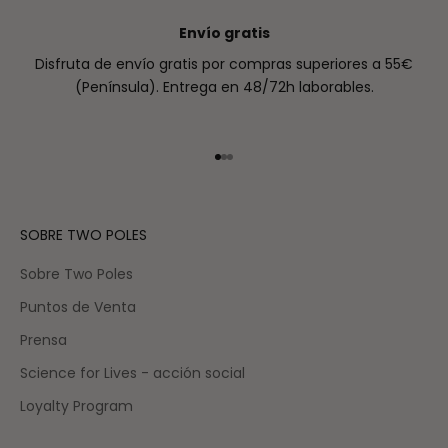
Envío gratis
Disfruta de envío gratis por compras superiores a 55€
(Península). Entrega en 48/72h laborables.
Ir al artículo 1
Ir al artículo 2
Ir al artículo 3
SOBRE TWO POLES
Sobre Two Poles
Puntos de Venta
Prensa
Science for Lives - acción social
Loyalty Program