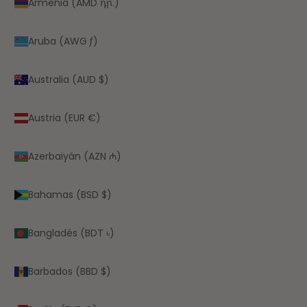
Armenia (AMD դր.)
Aruba (AWG ƒ)
Australia (AUD $)
Austria (EUR €)
Azerbaiyán (AZN ₼)
Bahamas (BSD $)
Bangladés (BDT ৳)
Barbados (BBD $)