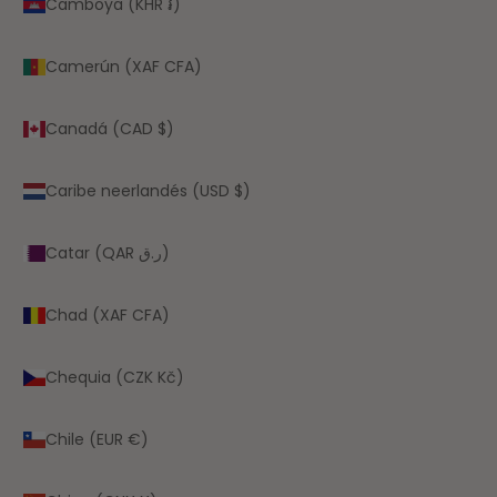
Camboya (KHR ៛)
Camerún (XAF CFA)
Canadá (CAD $)
Caribe neerlandés (USD $)
Catar (QAR ر.ق)
Chad (XAF CFA)
Chequia (CZK Kč)
Chile (EUR €)