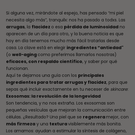
Si alguna vez, mirándote al espejo, has pensado “mi piel
necesita algo más”, tranquilx: nos ha pasado a todxs. Las
arrugas
, la
flacidez
o esa
pérdida de luminosidad
no
aparecen de un día para otro, y la buena noticia es que
hoy en día tenemos mucho más fácil tratarlas desde
casa. La clave está en elegir
ingredientes “antiedad"
(o
well-aging
como preferimos llamarlos nosotras)
eficaces, con respaldo científico
, y saber por qué
funcionan.
Aquí te dejamos una guía con los
principales
ingredientes para tratar arrugas y flacidez
, para que
sepas qué incluir exactamente en tu neceser de
skincare
:
Exosomas: la revolución de la longevidad
Son tendencia, y no nos extraña. Los exosomas son
pequeñas vesículas que mejoran la comunicación entre
células. ¿Resultado? Una piel que se
regenera
mejor, con
más firmeza
y una
textura
visiblemente más bonita.
Los amamos: ayudan a estimular la síntesis de colágeno,