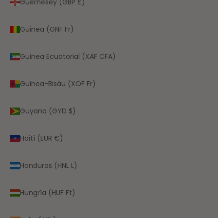
Guernesey (GBP £)
Guinea (GNF Fr)
Guinea Ecuatorial (XAF CFA)
Guinea-Bisáu (XOF Fr)
Guyana (GYD $)
Haití (EUR €)
Honduras (HNL L)
Hungría (HUF Ft)