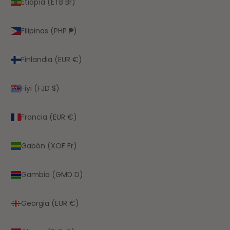
Etiopía (ETB Br)
Filipinas (PHP ₱)
Finlandia (EUR €)
Fiyi (FJD $)
Francia (EUR €)
Gabón (XOF Fr)
Gambia (GMD D)
Georgia (EUR €)