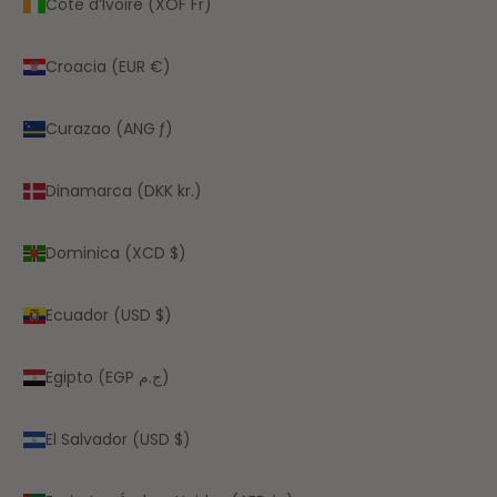
Côte d’Ivoire (XOF Fr)
Croacia (EUR €)
Curazao (ANG ƒ)
Dinamarca (DKK kr.)
Dominica (XCD $)
Ecuador (USD $)
Egipto (EGP ج.م)
El Salvador (USD $)