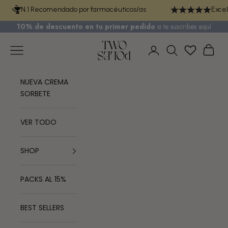
Ir al contenido
N.1 Recomendado por farmacéuticos/as
Excel
10% de descuento en tu primer pedido
si te
suscribes aquí
TWO POLES COSMETICS
Menú
Cest
Iniciar sesión
Buscar
NUEVA CREMA
SORBETE
VER TODO
SHOP
PACKS AL 15%
BEST SELLERS