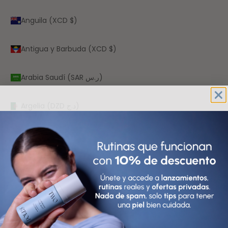
Anguila (XCD $)
Antigua y Barbuda (XCD $)
Arabia Saudí (SAR ر.س)
Argelia (DZD د.ج)
Argentina (EUR €)
Armenia (AMD դր.)
Aruba (AWG ƒ)
Australia (AUD $)