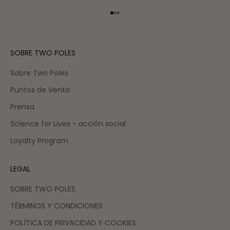
Ir al artículo 1
Ir al artículo 2
Ir al artículo 3
SOBRE TWO POLES
Sobre Two Poles
Puntos de Venta
Prensa
Science for Lives - acción social
Loyalty Program
LEGAL
SOBRE TWO POLES
TÉRMINOS Y CONDICIONES
POLÍTICA DE PRIVACIDAD Y COOKIES