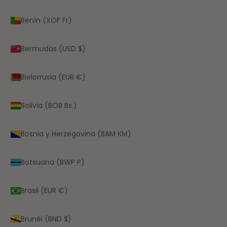
Benín (XOF Fr)
Bermudas (USD $)
Bielorrusia (EUR €)
Bolivia (BOB Bs.)
Bosnia y Herzegovina (BAM КМ)
Botsuana (BWP P)
Brasil (EUR €)
Brunéi (BND $)