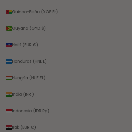
Guinea-Bisáu (XOF Fr)
Guyana (GYD $)
Haití (EUR €)
Honduras (HNL L)
Hungría (HUF Ft)
India (INR ₹)
Indonesia (IDR Rp)
Irak (EUR €)