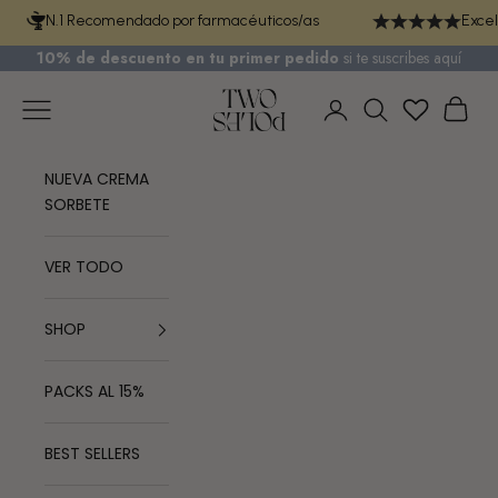
Ir al contenido
N.1 Recomendado por farmacéuticos/as
Excel
10% de descuento en tu primer pedido
si te
suscribes aquí
TWO POLES COSMETICS
Menú
Cest
Iniciar sesión
Buscar
NUEVA CREMA
SORBETE
VER TODO
SHOP
PACKS AL 15%
BEST SELLERS