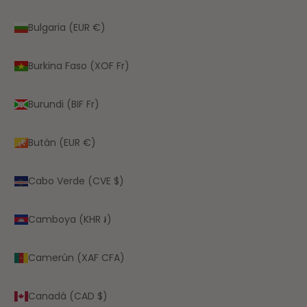
Bulgaria (EUR €)
Burkina Faso (XOF Fr)
Burundi (BIF Fr)
Bután (EUR €)
Cabo Verde (CVE $)
Camboya (KHR ៛)
Camerún (XAF CFA)
Canadá (CAD $)