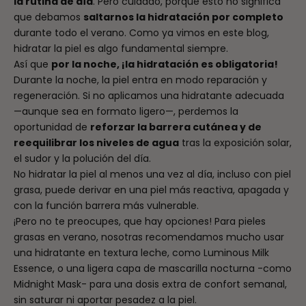
la rutina de día
. Pero cuidado, porque esto no significa
que debamos
saltarnos la hidratación por completo
durante todo el verano. Como ya vimos en
este blog
,
hidratar la piel es algo fundamental siempre.
Así que
por la noche, ¡la hidratación es obligatoria!
Durante la noche, la piel entra en modo reparación y
regeneración. Si no aplicamos una hidratante adecuada
—aunque sea en formato ligero—, perdemos la
oportunidad de
reforzar la barrera cutánea y de
reequilibrar los niveles de agua
tras la exposición solar,
el sudor y la polución del día.
No hidratar la piel al menos una vez al día, incluso con piel
grasa, puede derivar en una piel más reactiva, apagada y
con la función barrera más vulnerable.
¡Pero no te preocupes, que hay opciones! Para pieles
grasas en verano, nosotras recomendamos mucho usar
una hidratante en textura leche, como
Luminous Milk
Essence
, o una ligera capa de mascarilla nocturna -como
Midnight Mask
- para una dosis extra de confort semanal,
sin saturar ni aportar pesadez a la piel.