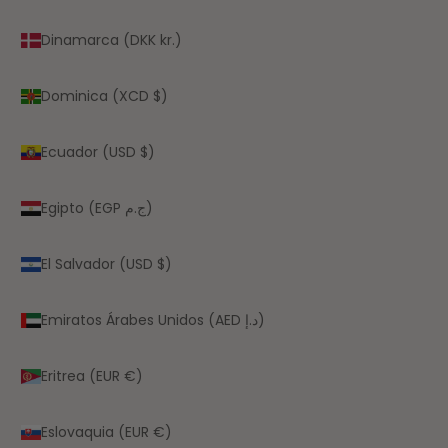
Dinamarca (DKK kr.)
Dominica (XCD $)
Ecuador (USD $)
Egipto (EGP ج.م)
El Salvador (USD $)
Emiratos Árabes Unidos (AED د.إ)
Eritrea (EUR €)
Eslovaquia (EUR €)