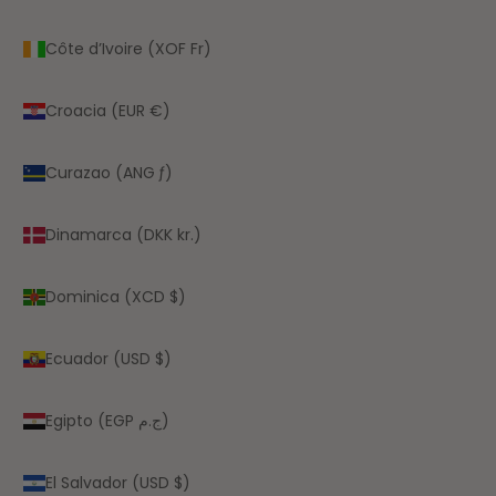
Côte d’Ivoire (XOF Fr)
Croacia (EUR €)
Curazao (ANG ƒ)
Dinamarca (DKK kr.)
Dominica (XCD $)
Ecuador (USD $)
Egipto (EGP ج.م)
El Salvador (USD $)