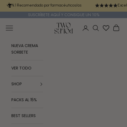
Ir al contenido
N.1 Recomendado por farmacéuticos/as
Excel
SUSCRÍBETE
AQUÍ
Y CONSIGUE UN 10%
TWO POLES COSMETICS
Menú
Cest
Iniciar sesión
Buscar
NUEVA CREMA
SORBETE
VER TODO
SHOP
PACKS AL 15%
BEST SELLERS