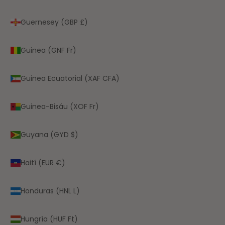
Guernesey (GBP £)
Guinea (GNF Fr)
Guinea Ecuatorial (XAF CFA)
Guinea-Bisáu (XOF Fr)
Guyana (GYD $)
Haití (EUR €)
Honduras (HNL L)
Hungría (HUF Ft)