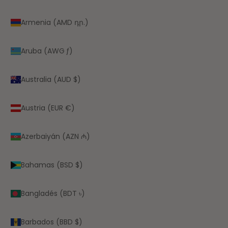
Armenia (AMD դր.)
Aruba (AWG ƒ)
Australia (AUD $)
Austria (EUR €)
Azerbaiyán (AZN ₼)
Bahamas (BSD $)
Bangladés (BDT ৳)
Barbados (BBD $)