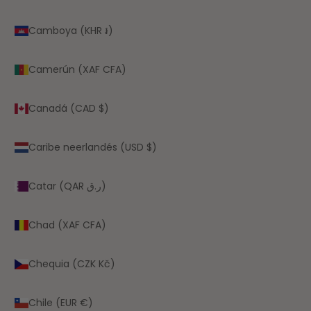
Camboya (KHR ៛)
Camerún (XAF CFA)
Canadá (CAD $)
Caribe neerlandés (USD $)
Catar (QAR ر.ق)
Chad (XAF CFA)
Chequia (CZK Kč)
Chile (EUR €)