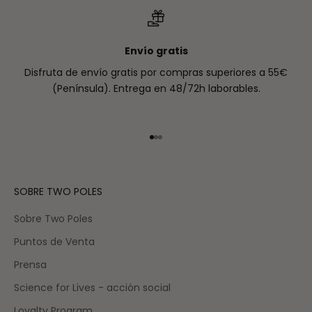
Envío gratis
Disfruta de envío gratis por compras superiores a 55€
(Península). Entrega en 48/72h laborables.
Ir al artículo 1
Ir al artículo 2
Ir al artículo 3
SOBRE TWO POLES
Sobre Two Poles
Puntos de Venta
Prensa
Science for Lives - acción social
Loyalty Program