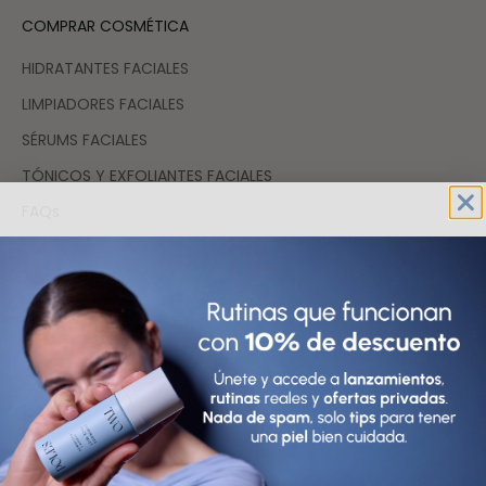
COMPRAR COSMÉTICA
HIDRATANTES FACIALES
LIMPIADORES FACIALES
SÉRUMS FACIALES
TÓNICOS Y EXFOLIANTES FACIALES
FAQs
España (EUR €)
País
Afganistán (AFN ؋)
Albania (ALL L)