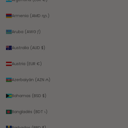
Armenia (AMD դր.)
Aruba (AWG ƒ)
Australia (AUD $)
Austria (EUR €)
Azerbaiyán (AZN ₼)
Bahamas (BSD $)
Bangladés (BDT ৳)
Barbados (BBD $)