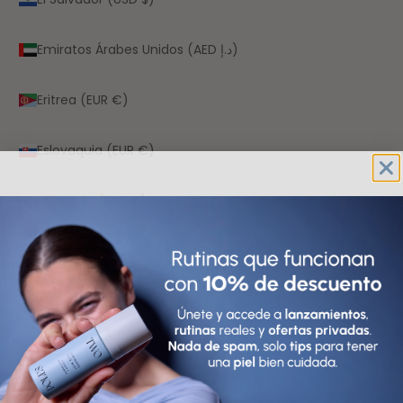
Emiratos Árabes Unidos (AED د.إ)
Eritrea (EUR €)
Eslovaquia (EUR €)
Eslovenia (EUR €)
España (EUR €)
Estados Unidos (USD $)
Estonia (EUR €)
Esuatini (EUR €)