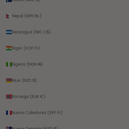
Nepal (NPR Rs.)
Nicaragua (NIO C$)
Níger (XOF Fr)
Nigeria (NGN ₦)
Niue (NZD $)
Noruega (EUR €)
Nueva Caledonia (XPF Fr)
Nueva Zelanda (NZD $)