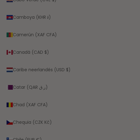
Camboya (KHR ៛)
Camerún (XAF CFA)
Canadá (CAD $)
Caribe neerlandés (USD $)
Catar (QAR ر.ق)
Chad (XAF CFA)
Chequia (CZK Kč)
Chile (EUR €)