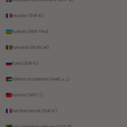
Reunión (EUR €)
Ruanda (RWF FRw)
Rumanía (RON Lei)
Rusia (EUR €)
Sáhara Occidental (MAD د.م.)
Samoa (WST T)
San Bartolomé (EUR €)
San Cristóbal y Nieves (XCD $)