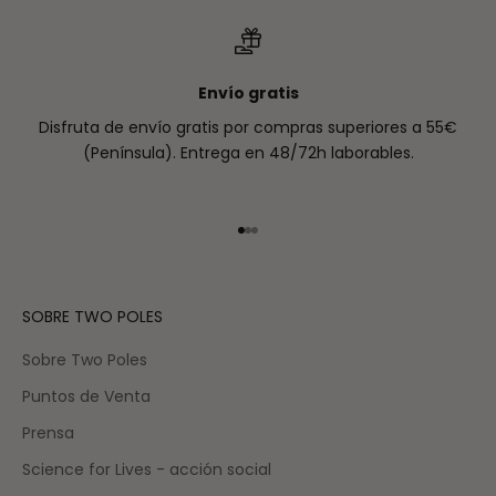
Envío gratis
Disfruta de envío gratis por compras superiores a 55€
(Península). Entrega en 48/72h laborables.
Ir al artículo 1
Ir al artículo 2
Ir al artículo 3
SOBRE TWO POLES
Sobre Two Poles
Puntos de Venta
Prensa
Science for Lives - acción social