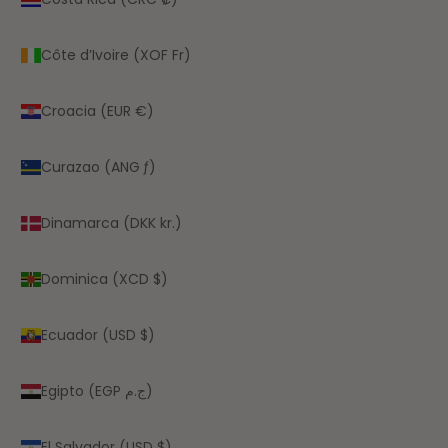
Côte d’Ivoire (XOF Fr)
Croacia (EUR €)
Curazao (ANG ƒ)
Dinamarca (DKK kr.)
Dominica (XCD $)
Ecuador (USD $)
Egipto (EGP ج.م)
El Salvador (USD $)