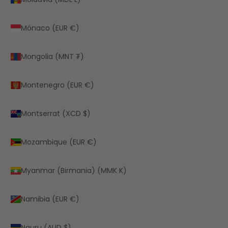
Mónaco (EUR €)
Mongolia (MNT ₮)
Montenegro (EUR €)
Montserrat (XCD $)
Mozambique (EUR €)
Myanmar (Birmania) (MMK K)
Namibia (EUR €)
Nauru (AUD $)