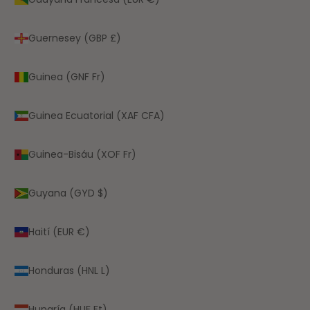
Guernesey (GBP £)
Guinea (GNF Fr)
Guinea Ecuatorial (XAF CFA)
Guinea-Bisáu (XOF Fr)
Guyana (GYD $)
Haití (EUR €)
Honduras (HNL L)
Hungría (HUF Ft)