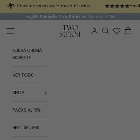
Ir al contenido
N.1 Recomendado por farmacéuticos/as
Excel
Regalo
Pañuelo Two Poles
en compras +45€
Anterior
Si
TWO POLES COSMETICS
Menú
Cest
Iniciar sesión
Buscar
NUEVA CREMA
SORBETE
VER TODO
SHOP
PACKS AL 15%
BEST SELLERS