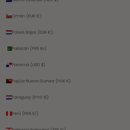
Omán (EUR €)
Países Bajos (EUR €)
Pakistán (PKR ₨)
Panamá (USD $)
Papúa Nueva Guinea (PGK K)
Paraguay (PYG ₲)
Perú (PEN S/)
Polinesia Francesa (XPF Fr)