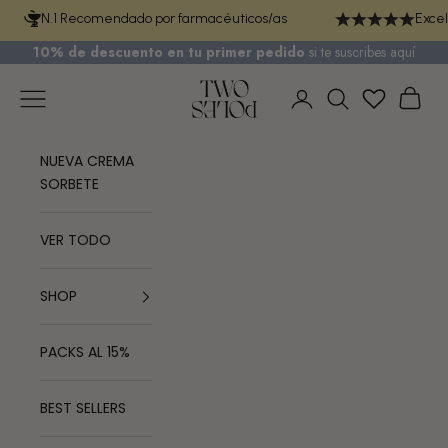
Ir al contenido
N.1 Recomendado por farmacéuticos/as
Excel
10% de descuento en tu primer pedido
si te
suscribes aquí
TWO POLES COSMETICS
Menú
Cest
Iniciar sesión
Buscar
NUEVA CREMA
SORBETE
VER TODO
SHOP
PACKS AL 15%
BEST SELLERS