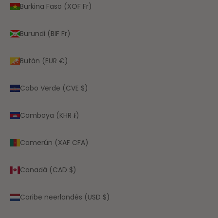
Burkina Faso (XOF Fr)
Burundi (BIF Fr)
Bután (EUR €)
Cabo Verde (CVE $)
Camboya (KHR ៛)
Camerún (XAF CFA)
Canadá (CAD $)
Caribe neerlandés (USD $)