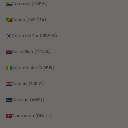
Comoras (KMF Fr)
Congo (XAF CFA)
Corea del Sur (KRW ₩)
Costa Rica (CRC ₡)
Côte d’Ivoire (XOF Fr)
Croacia (EUR €)
Curazao (ANG ƒ)
Dinamarca (DKK kr.)