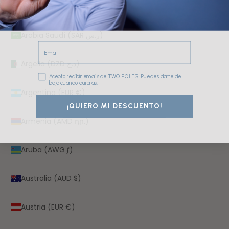
Antigua y Barbuda (XCD $)
Arabia Saudí (SAR ر.س)
Email
Argelia (DZD د.ج)
Consentimiento
Acepto recibir emails de TWO POLES. Puedes darte de
baja cuando quieras.
Argentina (EUR €)
¡QUIERO MI DESCUENTO!
Armenia (AMD դր.)
Aruba (AWG ƒ)
Australia (AUD $)
Austria (EUR €)