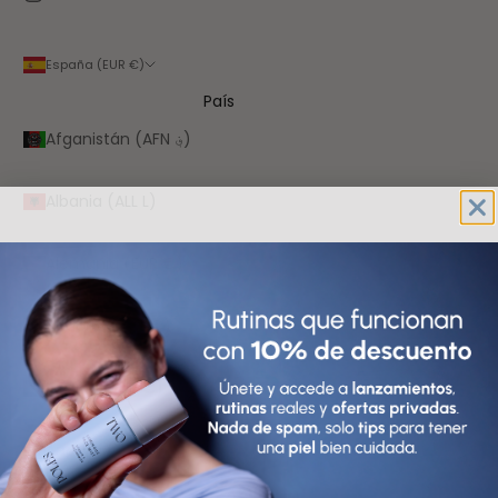
España (EUR €)
País
Afganistán (AFN ؋)
Albania (ALL L)
Alemania (EUR €)
Andorra (EUR €)
Angola (EUR €)
Anguila (XCD $)