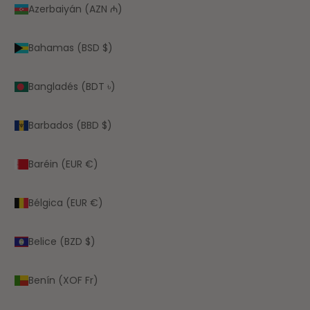
Azerbaiyán (AZN ₼)
Bahamas (BSD $)
Bangladés (BDT ৳)
Barbados (BBD $)
Baréin (EUR €)
Bélgica (EUR €)
Belice (BZD $)
Benín (XOF Fr)