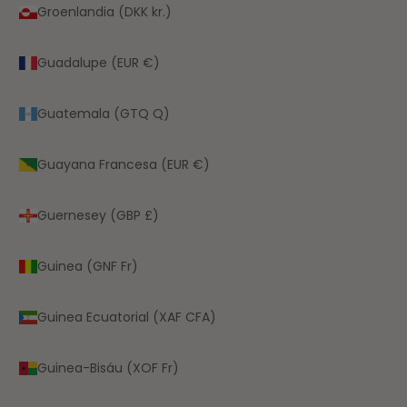
Groenlandia (DKK kr.)
Guadalupe (EUR €)
Guatemala (GTQ Q)
Guayana Francesa (EUR €)
Guernesey (GBP £)
Guinea (GNF Fr)
Guinea Ecuatorial (XAF CFA)
Guinea-Bisáu (XOF Fr)