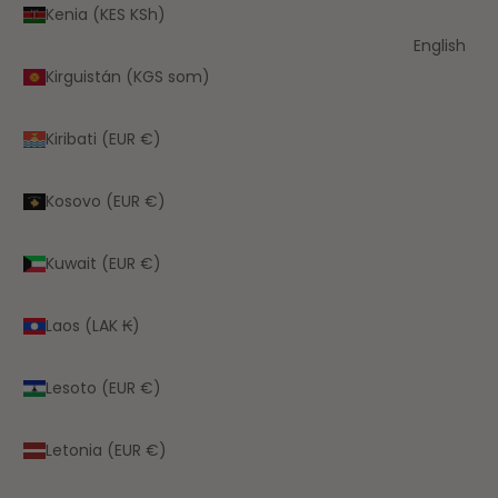
Kenia (KES KSh)
English
Kirguistán (KGS som)
Kiribati (EUR €)
Kosovo (EUR €)
Kuwait (EUR €)
Laos (LAK ₭)
Lesoto (EUR €)
Letonia (EUR €)