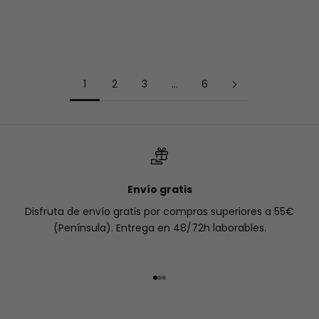
adelanto que no es nada de s...
Leer más
1
2
3
…
6
Envío gratis
Disfruta de envío gratis por compras superiores a 55€
(Península). Entrega en 48/72h laborables.
Ir al artículo 1
Ir al artículo 2
Ir al artículo 3