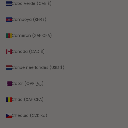
Cabo Verde (CVE $)
Camboya (KHR ៛)
Camerún (XAF CFA)
Canadá (CAD $)
Caribe neerlandés (USD $)
Catar (QAR ر.ق)
Chad (XAF CFA)
Chequia (CZK Kč)