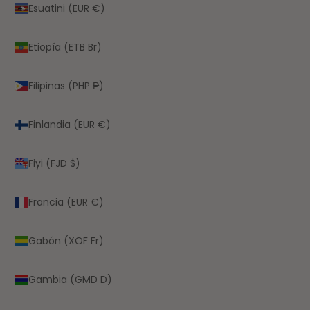
Esuatini (EUR €)
Etiopía (ETB Br)
Filipinas (PHP ₱)
Finlandia (EUR €)
Fiyi (FJD $)
Francia (EUR €)
Gabón (XOF Fr)
Gambia (GMD D)