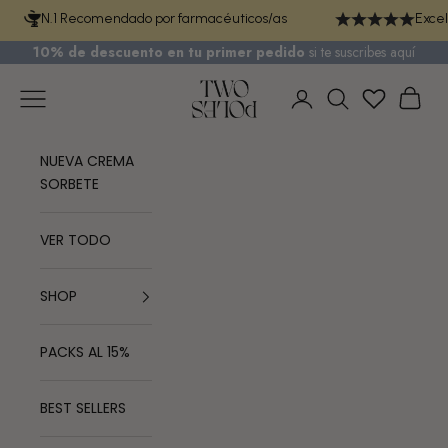
Ir al contenido
N.1 Recomendado por farmacéuticos/as
Excel
10% de descuento en tu primer pedido
si te
suscribes aquí
TWO POLES COSMETICS
Menú
Cest
Iniciar sesión
Buscar
NUEVA CREMA
SORBETE
VER TODO
SHOP
PACKS AL 15%
BEST SELLERS