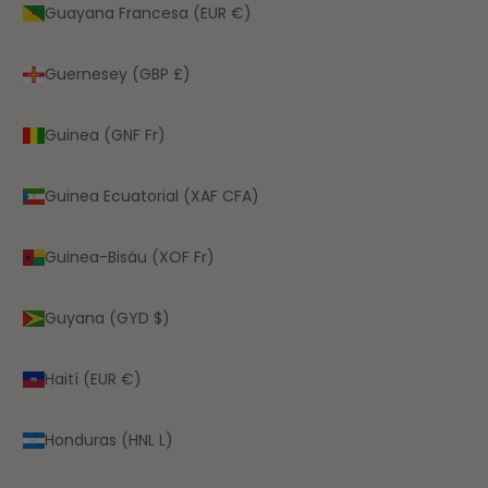
Guayana Francesa (EUR €)
Guernesey (GBP £)
Guinea (GNF Fr)
Guinea Ecuatorial (XAF CFA)
Guinea-Bisáu (XOF Fr)
Guyana (GYD $)
Haití (EUR €)
Honduras (HNL L)