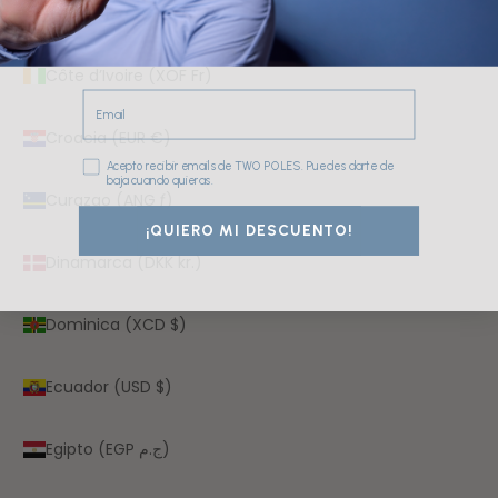
Costa Rica (CRC ₡)
Côte d’Ivoire (XOF Fr)
Email
Croacia (EUR €)
Consentimiento
Acepto recibir emails de TWO POLES. Puedes darte de
baja cuando quieras.
Curazao (ANG ƒ)
¡QUIERO MI DESCUENTO!
Dinamarca (DKK kr.)
Dominica (XCD $)
Ecuador (USD $)
Egipto (EGP ج.م)