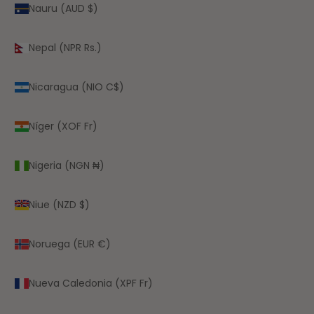
Nauru (AUD $)
Nepal (NPR Rs.)
Nicaragua (NIO C$)
Níger (XOF Fr)
Nigeria (NGN ₦)
Niue (NZD $)
Noruega (EUR €)
Nueva Caledonia (XPF Fr)