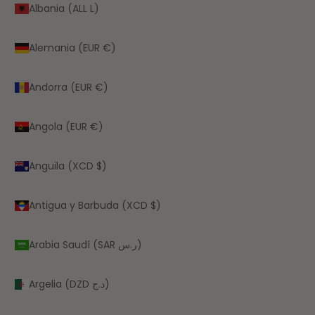
Albania (ALL L)
Alemania (EUR €)
Andorra (EUR €)
Angola (EUR €)
Anguila (XCD $)
Antigua y Barbuda (XCD $)
Arabia Saudí (SAR ر.س)
Argelia (DZD د.ج)