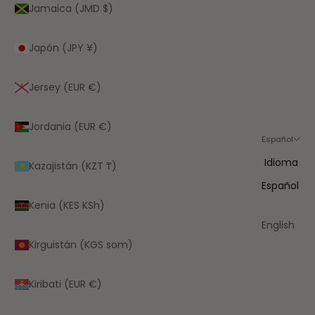
Jamaica (JMD $)
Japón (JPY ¥)
Jersey (EUR €)
Jordania (EUR €)
Español
Idioma
Kazajistán (KZT ₸)
Español
Kenia (KES KSh)
English
Kirguistán (KGS som)
Kiribati (EUR €)