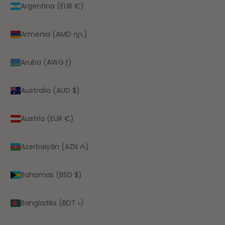
Argentina (EUR €)
Armenia (AMD դր.)
Aruba (AWG ƒ)
Australia (AUD $)
Austria (EUR €)
Azerbaiyán (AZN ₼)
Bahamas (BSD $)
Bangladés (BDT ৳)