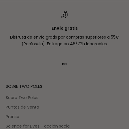
Envío gratis
Disfruta de envío gratis por compras superiores a 55€
(Península). Entrega en 48/72h laborables.
Ir al artículo 1
Ir al artículo 2
Ir al artículo 3
SOBRE TWO POLES
Sobre Two Poles
Puntos de Venta
Prensa
Science for Lives - acción social