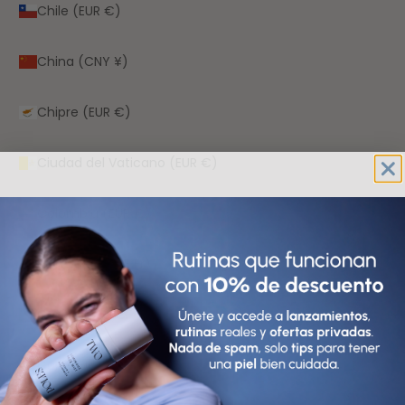
Chile (EUR €)
China (CNY ¥)
Chipre (EUR €)
Ciudad del Vaticano (EUR €)
Colombia (EUR €)
Comoras (KMF Fr)
Congo (XAF CFA)
Corea del Sur (KRW ₩)