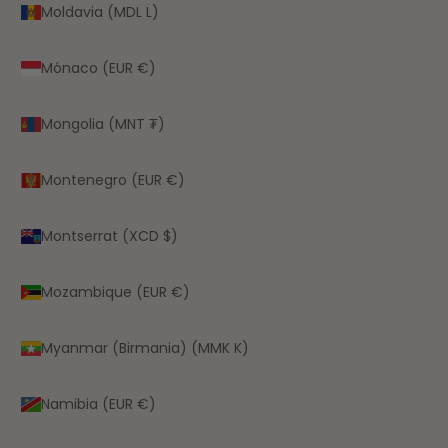
Moldavia (MDL L)
Mónaco (EUR €)
Mongolia (MNT ₮)
Montenegro (EUR €)
Montserrat (XCD $)
Mozambique (EUR €)
Myanmar (Birmania) (MMK K)
Namibia (EUR €)