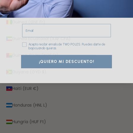
Guernesey (GBP £)
Guinea (GNF Fr)
Email
Guinea Ecuatorial (XAF CFA)
Consentimiento
Acepto recibir emails de TWO POLES. Puedes darte de
baja cuando quieras.
Guinea-Bisáu (XOF Fr)
¡QUIERO MI DESCUENTO!
Guyana (GYD $)
Haití (EUR €)
Honduras (HNL L)
Hungría (HUF Ft)