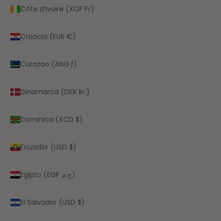
Côte d’Ivoire (XOF Fr)
Croacia (EUR €)
Curazao (ANG ƒ)
Dinamarca (DKK kr.)
Dominica (XCD $)
Ecuador (USD $)
Egipto (EGP ج.م)
El Salvador (USD $)