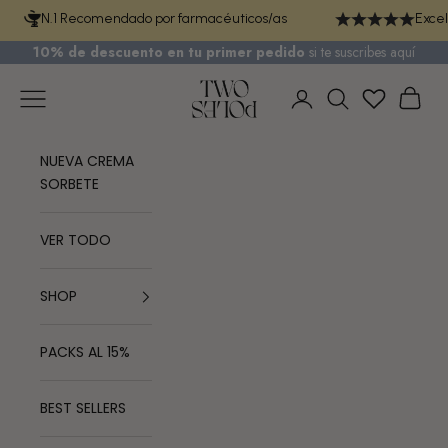
Ir al contenido
N.1 Recomendado por farmacéuticos/as
Excel
10% de descuento en tu primer pedido
si te
suscribes aquí
TWO POLES COSMETICS
Menú
Cest
Iniciar sesión
Buscar
NUEVA CREMA
SORBETE
VER TODO
SHOP
PACKS AL 15%
BEST SELLERS