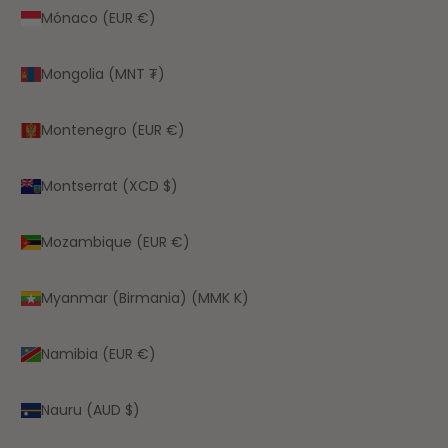
Mónaco (EUR €)
Mongolia (MNT ₮)
Montenegro (EUR €)
Montserrat (XCD $)
Mozambique (EUR €)
Myanmar (Birmania) (MMK K)
Namibia (EUR €)
Nauru (AUD $)