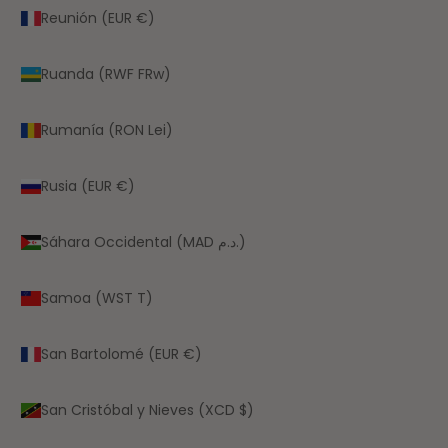
Reunión (EUR €)
Ruanda (RWF FRw)
Rumanía (RON Lei)
Rusia (EUR €)
Sáhara Occidental (MAD د.م.)
Samoa (WST T)
San Bartolomé (EUR €)
San Cristóbal y Nieves (XCD $)