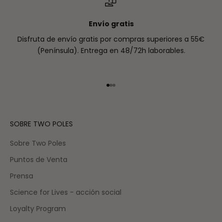
Envío gratis
Disfruta de envío gratis por compras superiores a 55€
(Península). Entrega en 48/72h laborables.
Ir al artículo 1
Ir al artículo 2
Ir al artículo 3
SOBRE TWO POLES
Sobre Two Poles
Puntos de Venta
Prensa
Science for Lives - acción social
Loyalty Program