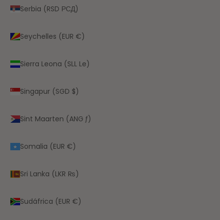
Serbia (RSD РСД)
Seychelles (EUR €)
Sierra Leona (SLL Le)
Singapur (SGD $)
Sint Maarten (ANG ƒ)
Somalia (EUR €)
Sri Lanka (LKR ₨)
Sudáfrica (EUR €)