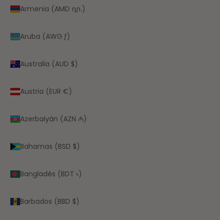
Armenia (AMD դր.)
Aruba (AWG ƒ)
Australia (AUD $)
Austria (EUR €)
Azerbaiyán (AZN ₼)
Bahamas (BSD $)
Bangladés (BDT ৳)
Barbados (BBD $)