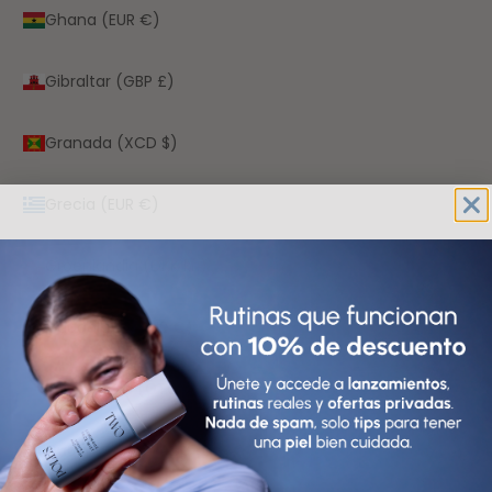
Ghana (EUR €)
Gibraltar (GBP £)
Granada (XCD $)
Grecia (EUR €)
Groenlandia (DKK kr.)
Guadalupe (EUR €)
Guatemala (GTQ Q)
Guayana Francesa (EUR €)