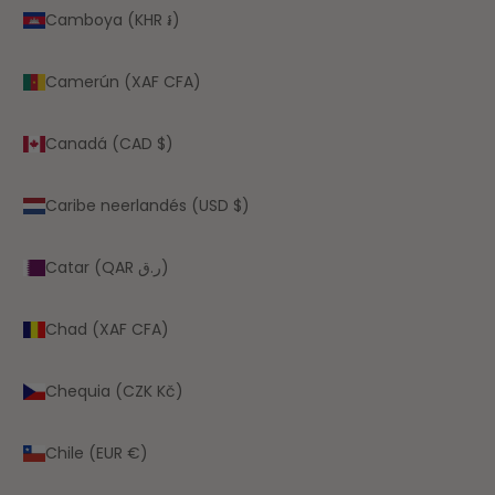
Camboya (KHR ៛)
Camerún (XAF CFA)
Canadá (CAD $)
Caribe neerlandés (USD $)
Catar (QAR ر.ق)
Chad (XAF CFA)
Chequia (CZK Kč)
Chile (EUR €)