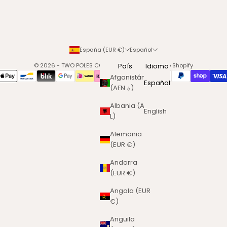
España (EUR €)
Español
© 2026 - TWO POLES COSMETICS
País
Tecnología de Shopify
Idioma
Afganistán
Español
(AFN ؋)
Albania (ALL
English
L)
Alemania
(EUR €)
Andorra
(EUR €)
Angola (EUR
€)
Anguila