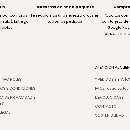
tis
Muestras en cada paquete
Compra
tis por compras
Te regalamos una muestra gratis en
Paga tus com
nsula). Entrega
todos los pedidos
con tarjeta de 
rables.
Google Pay 
plazos sin in
ATENCIÓN AL CLIEN
 TWO POLES
* PEDIDOS Y ENVÍO
NOS Y CONDICIONES
FAQs resuelve tus
CA DE PRIVACIDAD Y
DEVOLUCIONES
ES
CONTACTO
LEGAL
SOSTENIBILIDAD