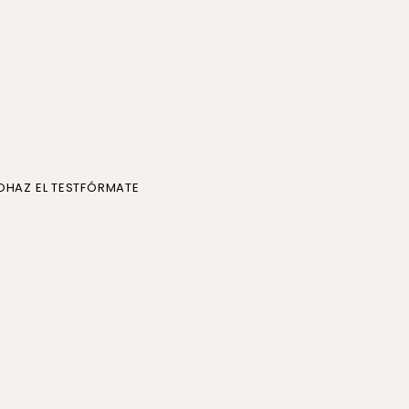
O
HAZ EL TEST
FÓRMATE