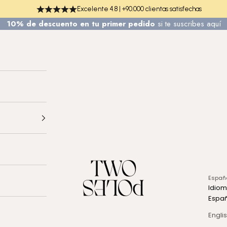
Excelente 4.8 | +90.000 clientas satisfechas
10% de descuento en tu primer pedido
si te
suscribes aquí
TWO POLES COSMETICS
Españ
Idio
Espa
Engli