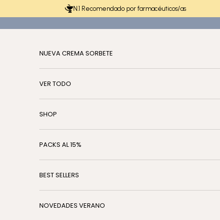
Ir al contenido
N.1 Recomendado por farmacéuticos/as
NUEVA CREMA SORBETE
VER TODO
SHOP
PACKS AL 15%
BEST SELLERS
NOVEDADES VERANO