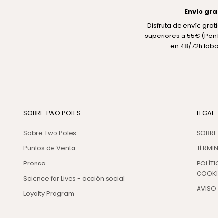
Envío gra
Disfruta de envío gra
superiores a 55€ (Pení
en 48/72h labo
SOBRE TWO POLES
LEGAL
Sobre Two Poles
SOBRE
Puntos de Venta
TÉRMI
Prensa
POLÍTI
COOKI
Science for Lives - acción social
AVISO 
Loyalty Program