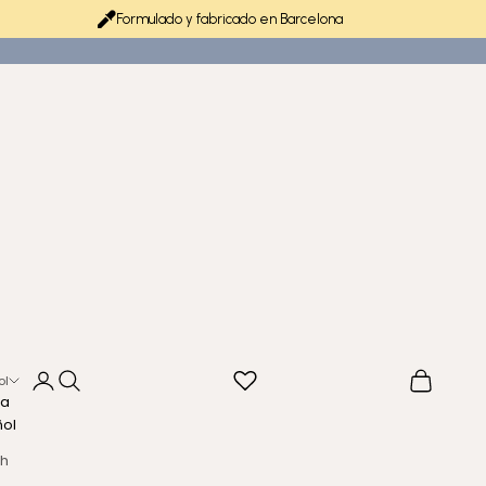
Formulado y fabricado en Barcelona
Iniciar sesión
Buscar
Cesta
ol
ma
ñol
sh