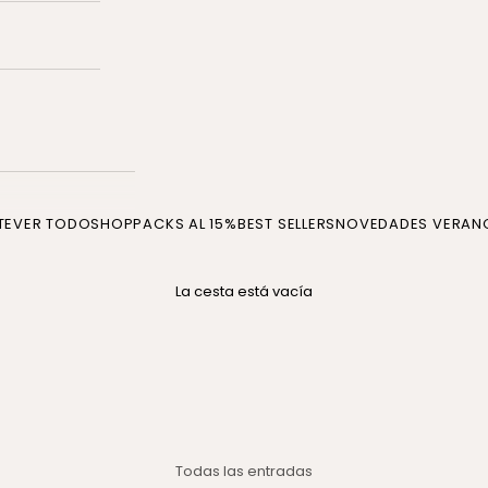
TE
VER TODO
SHOP
PACKS AL 15%
BEST SELLERS
NOVEDADES VERAN
La cesta está vacía
Todas las entradas