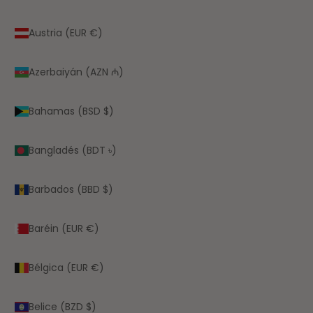
Austria (EUR €)
Azerbaiyán (AZN ₼)
Bahamas (BSD $)
Bangladés (BDT ৳)
Barbados (BBD $)
Baréin (EUR €)
Bélgica (EUR €)
Belice (BZD $)