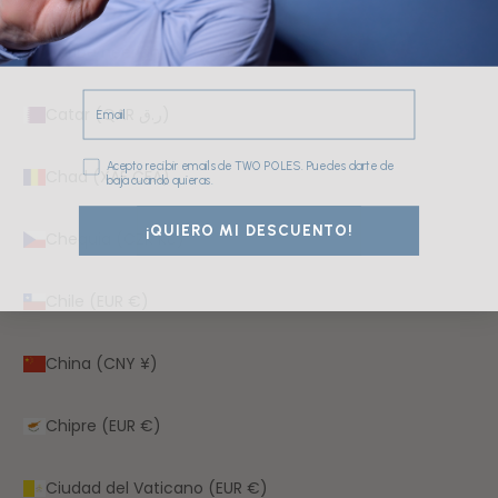
Caribe neerlandés (USD $)
Email
Catar (QAR ر.ق)
Consentimiento
Acepto recibir emails de TWO POLES. Puedes darte de
Chad (XAF CFA)
baja cuando quieras.
¡QUIERO MI DESCUENTO!
Chequia (CZK Kč)
Chile (EUR €)
China (CNY ¥)
Chipre (EUR €)
Ciudad del Vaticano (EUR €)