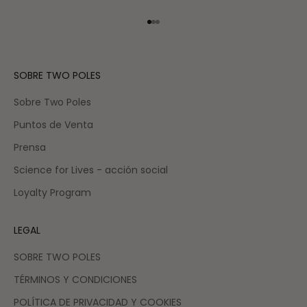
Ir al artículo 1
Ir al artículo 2
Ir al artículo 3
SOBRE TWO POLES
Sobre Two Poles
Puntos de Venta
Prensa
Science for Lives - acción social
Loyalty Program
LEGAL
SOBRE TWO POLES
TÉRMINOS Y CONDICIONES
POLÍTICA DE PRIVACIDAD Y COOKIES