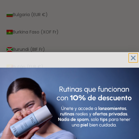
Bulgaria (EUR €)
Burkina Faso (XOF Fr)
Burundi (BIF Fr)
Bután (EUR €)
Cabo Verde (CVE $)
Camboya (KHR ៛)
Camerún (XAF CFA)
Canadá (CAD $)