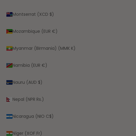
Montserrat (XCD $)
Mozambique (EUR €)
Myanmar (Birmania) (MMK K)
Namibia (EUR €)
Nauru (AUD $)
Nepal (NPR Rs.)
Nicaragua (NIO C$)
Níger (XOF Fr)