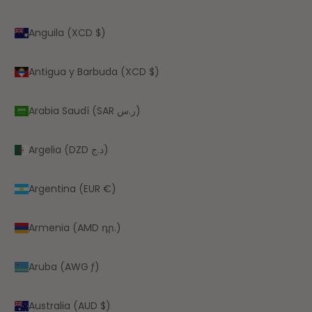
Anguila (XCD $)
Antigua y Barbuda (XCD $)
Arabia Saudí (SAR ر.س)
Argelia (DZD د.ج)
Argentina (EUR €)
Armenia (AMD դր.)
Aruba (AWG ƒ)
Australia (AUD $)