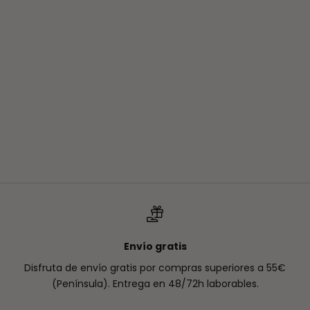
Leer más
El enemigo de los poros: El ácido salicílico
Arrancamos el blog con un activo estrella que TODXS
deberíais tener por casa. No es obligado, pero casi. Esto es
como la Vitamina C, y amigxs, el ácido salicílico hace
magia pura en la piel. Lxs ...
Leer más
Envío gratis
Disfruta de envío gratis por compras superiores a 55€
(Península). Entrega en 48/72h laborables.