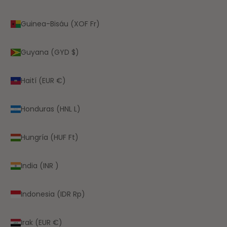
Guinea-Bisáu (XOF Fr)
Guyana (GYD $)
Haití (EUR €)
Honduras (HNL L)
Hungría (HUF Ft)
India (INR ₹)
Indonesia (IDR Rp)
Irak (EUR €)