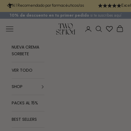
Ir al contenido
N.1 Recomendado por farmacéuticos/as
Excel
10% de descuento en tu primer pedido
si te
suscribes aquí
TWO POLES COSMETICS
Menú
Cest
Iniciar sesión
Buscar
NUEVA CREMA
SORBETE
VER TODO
SHOP
PACKS AL 15%
BEST SELLERS