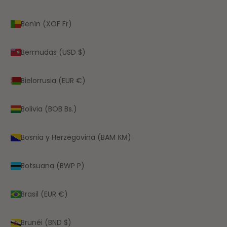
Benín (XOF Fr)
Bermudas (USD $)
Bielorrusia (EUR €)
Bolivia (BOB Bs.)
Bosnia y Herzegovina (BAM КМ)
Botsuana (BWP P)
Brasil (EUR €)
Brunéi (BND $)