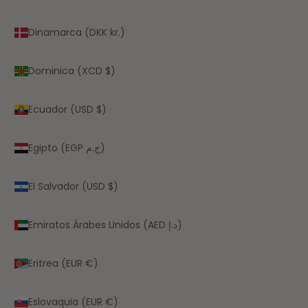
Dinamarca (DKK kr.)
Dominica (XCD $)
Ecuador (USD $)
Egipto (EGP ج.م)
El Salvador (USD $)
Emiratos Árabes Unidos (AED د.إ)
Eritrea (EUR €)
Eslovaquia (EUR €)