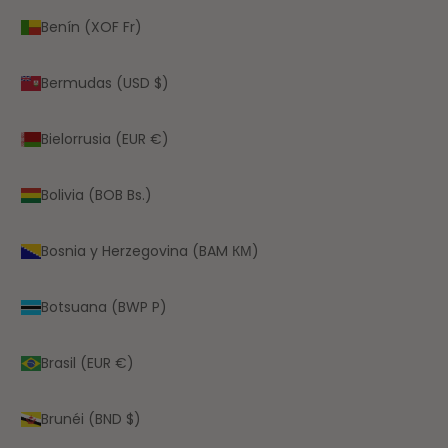
Benín (XOF Fr)
Bermudas (USD $)
Bielorrusia (EUR €)
Bolivia (BOB Bs.)
Bosnia y Herzegovina (BAM КМ)
Botsuana (BWP P)
Brasil (EUR €)
Brunéi (BND $)