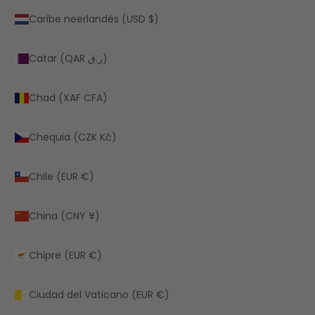
Caribe neerlandés (USD $)
Catar (QAR ر.ق)
Chad (XAF CFA)
Chequia (CZK Kč)
Chile (EUR €)
China (CNY ¥)
Chipre (EUR €)
Ciudad del Vaticano (EUR €)