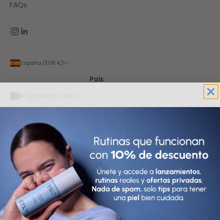
FAQs
España (EUR €)
País
Afganistán (AFN ؋)
Albania (ALL L)
Alemania (EUR €)
Andorra (EUR €)
Angola (EUR €)