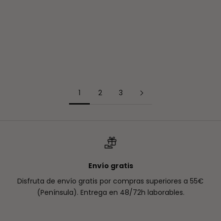
¿Quieres “borrar” los años de tu piel? Nosotras no;
preferimos vivirlos. Eso sí, con la mejor versión de nuestra
piel: luminosa, firme y llena de vida. Porque la verdadera
belleza está en la longev...
Leer más
1
2
3
Envío gratis
Disfruta de envío gratis por compras superiores a 55€
(Península). Entrega en 48/72h laborables.