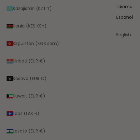
Idioma
Kazajistán (KZT ₸)
Español
Kenia (KES KSh)
English
Kirguistán (KGS som)
Kiribati (EUR €)
Kosovo (EUR €)
Kuwait (EUR €)
Laos (LAK ₭)
Lesoto (EUR €)