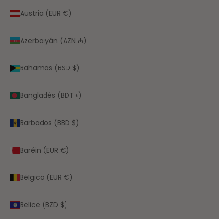
Austria (EUR €)
Azerbaiyán (AZN ₼)
Bahamas (BSD $)
Bangladés (BDT ৳)
Barbados (BBD $)
Baréin (EUR €)
Bélgica (EUR €)
Belice (BZD $)