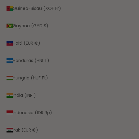
Guinea-Bisáu (XOF Fr)
Guyana (GYD $)
Haití (EUR €)
Honduras (HNL L)
Hungría (HUF Ft)
India (INR ₹)
Indonesia (IDR Rp)
Irak (EUR €)