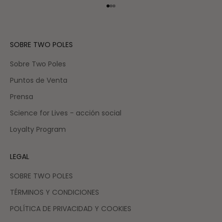
Ir al artículo 1
Ir al artículo 2
Ir al artículo 3
SOBRE TWO POLES
Sobre Two Poles
Puntos de Venta
Prensa
Science for Lives - acción social
Loyalty Program
LEGAL
SOBRE TWO POLES
TÉRMINOS Y CONDICIONES
POLÍTICA DE PRIVACIDAD Y COOKIES