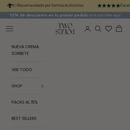
Ir al contenido
N.1 Recomendado por farmacéuticos/as
Excel
10% de descuento en tu primer pedido
si te
suscribes aquí
TWO POLES COSMETICS
Menú
Cest
Iniciar sesión
Buscar
NUEVA CREMA
SORBETE
VER TODO
SHOP
PACKS AL 15%
BEST SELLERS