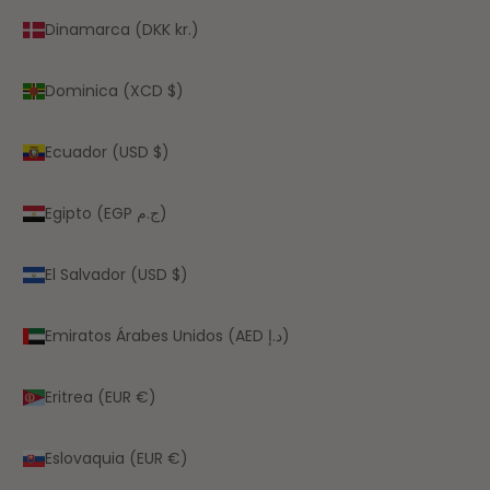
Dinamarca (DKK kr.)
Dominica (XCD $)
Ecuador (USD $)
Egipto (EGP ج.م)
El Salvador (USD $)
Emiratos Árabes Unidos (AED د.إ)
Eritrea (EUR €)
Eslovaquia (EUR €)