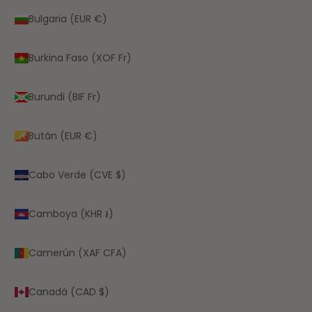
Bulgaria (EUR €)
Burkina Faso (XOF Fr)
Burundi (BIF Fr)
Bután (EUR €)
Cabo Verde (CVE $)
Camboya (KHR ៛)
Camerún (XAF CFA)
Canadá (CAD $)