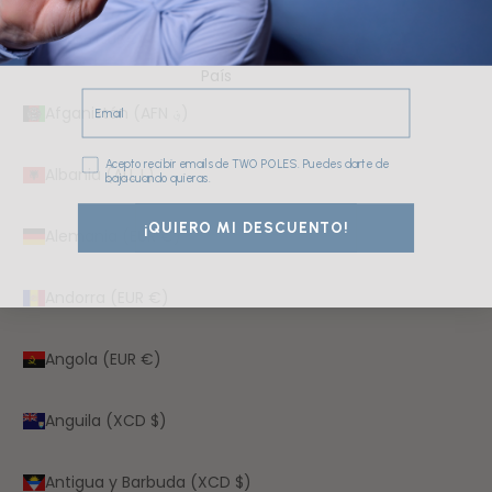
España (EUR €)
País
Email
Afganistán (AFN ؋)
Consentimiento
Acepto recibir emails de TWO POLES. Puedes darte de
Albania (ALL L)
baja cuando quieras.
¡QUIERO MI DESCUENTO!
Alemania (EUR €)
Andorra (EUR €)
Angola (EUR €)
Anguila (XCD $)
Antigua y Barbuda (XCD $)