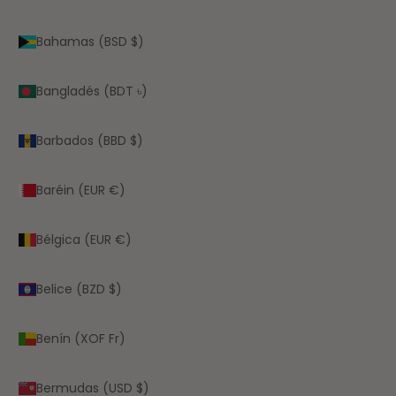
Bahamas (BSD $)
Bangladés (BDT ৳)
Barbados (BBD $)
Baréin (EUR €)
Bélgica (EUR €)
Belice (BZD $)
Benín (XOF Fr)
Bermudas (USD $)