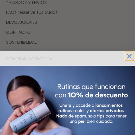
* PEDIDOS Y ENVÍOS
FAQs resuelve tus dudas
DEVOLUCIONES
CONTACTO
SOSTENIBILIDAD
COMPRAR COSMÉTICA
HIDRATANTES FACIALES
LIMPIADORES FACIALES
SÉRUMS FACIALES
TÓNICOS Y EXFOLIANTES FACIALES
FAQs