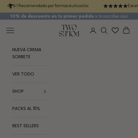
Ir al contenido
N.1 Recomendado por farmacéuticos/as
Excel
10% de descuento en tu primer pedido
si te
suscribes aquí
TWO POLES COSMETICS
Menú
Cest
Iniciar sesión
Buscar
NUEVA CREMA
SORBETE
VER TODO
SHOP
PACKS AL 15%
BEST SELLERS