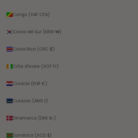
Congo (XAF CFA)
Corea del Sur (KRW ₩)
Costa Rica (CRC ₡)
Côte d’Ivoire (XOF Fr)
Croacia (EUR €)
Curazao (ANG ƒ)
Dinamarca (DKK kr.)
Dominica (XCD $)