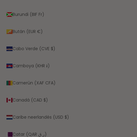
Burundi (BIF Fr)
Bután (EUR €)
Cabo Verde (CVE $)
Camboya (KHR ៛)
Camerún (XAF CFA)
Canadá (CAD $)
Caribe neerlandés (USD $)
Catar (QAR ر.ق)