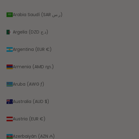
Arabia Saudí (SAR ر.س)
Argelia (DZD د.ج)
Argentina (EUR €)
Armenia (AMD դր.)
Aruba (AWG ƒ)
Australia (AUD $)
Austria (EUR €)
Azerbaiyán (AZN ₼)