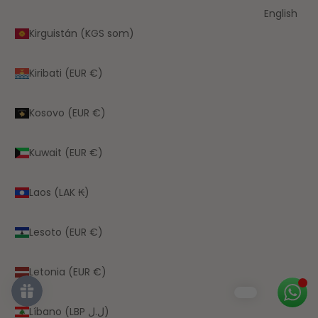
English
Kirguistán (KGS som)
Kiribati (EUR €)
Kosovo (EUR €)
Kuwait (EUR €)
Laos (LAK ₭)
Lesoto (EUR €)
Letonia (EUR €)
Líbano (LBP ل.ل)